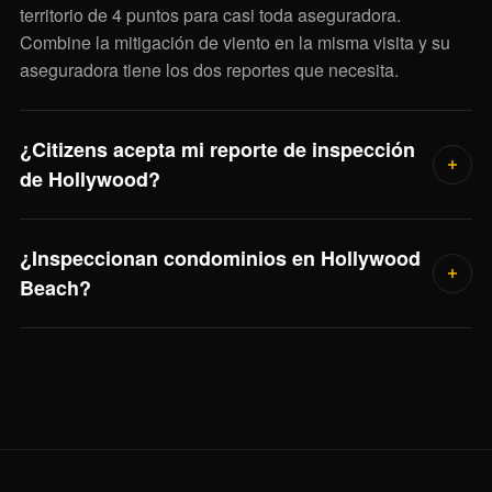
territorio de 4 puntos para casi toda aseguradora.
Combine la mitigación de viento en la misma visita y su
aseguradora tiene los dos reportes que necesita.
¿Citizens acepta mi reporte de inspección
de Hollywood?
Sí — entregamos los formularios estándar estatales de 4
¿Inspeccionan condominios en Hollywood
puntos y de mitigación de viento OIR-B1-1802 aceptados
Beach?
por Citizens y toda otra aseguradora autorizada en la
Florida.
Sí. Para edificios de 30+ años en la zona costera de
Hollywood, recomendamos fuertemente revisar el estado
de la recertificación de 40 años del edificio antes de cerrar
— esta es diligencia debida post-Surfside que no
omitimos.