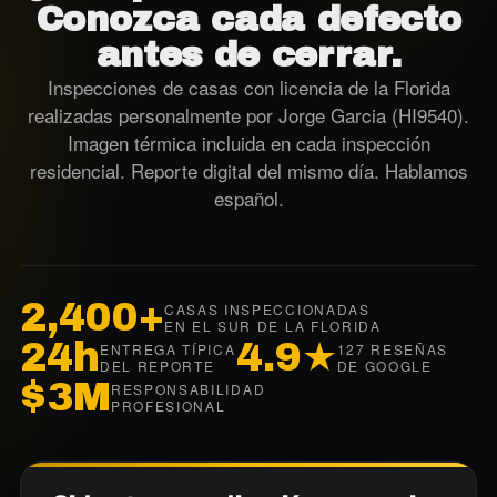
Conozca
cada defecto
antes de cerrar.
Inspecciones de casas con licencia de la Florida
realizadas personalmente por Jorge Garcia (HI9540).
Imagen térmica incluida en cada inspección
residencial. Reporte digital del mismo día. Hablamos
español.
2,400+
CASAS INSPECCIONADAS
EN EL SUR DE LA FLORIDA
24h
4.9★
ENTREGA TÍPICA
127 RESEÑAS
DEL REPORTE
DE GOOGLE
$3M
RESPONSABILIDAD
PROFESIONAL