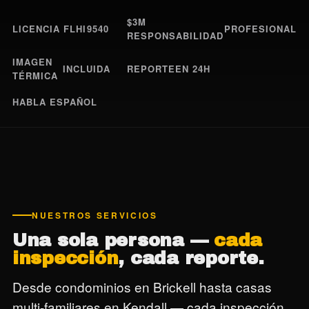
$3M
LICENCIA FL
HI9540
PROFESIONAL
RESPONSABILIDAD
IMAGEN
INCLUIDA
REPORTE
EN 24H
TÉRMICA
HABLA ESPAÑOL
NUESTROS SERVICIOS
Una sola persona —
cada
inspección
, cada reporte.
Desde condominios en Brickell hasta casas
multi-familiares en Kendall — cada inspección